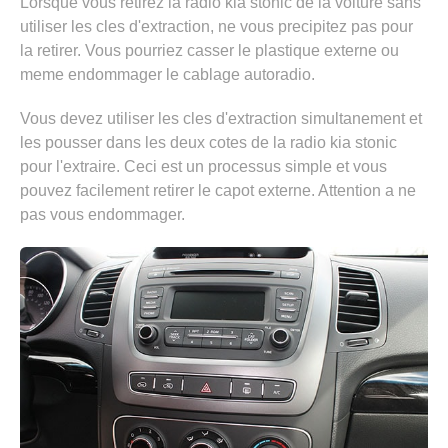
Lorsque vous retirez la radio kia stonic de la voiture sans
utiliser les cles d'extraction, ne vous precipitez pas pour
la retirer. Vous pourriez casser le plastique externe ou
meme endommager le cablage autoradio.
Vous devez utiliser les cles d'extraction simultanement et
les pousser dans les deux cotes de la radio kia stonic
pour l'extraire. Ceci est un processus simple et vous
pouvez facilement retirer le capot externe. Attention a ne
pas vous endommager.