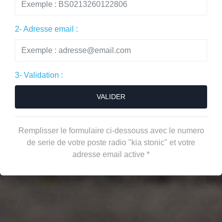
2- Adresse email :
3- Validation :
VALIDER
Remplisser le formulaire ci-dessouss avec le numero
de serie de votre poste radio "kia stonic" et votre
adresse email active *