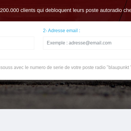
 200.000 clients qui debloquent leurs poste autoradio ch
2- Adresse email :
souss avec le numero de serie de votre poste radio "blaupunkt "