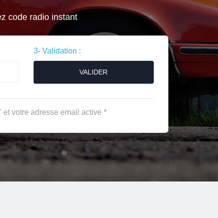
ez code radio instant
3- Validation :
VALIDER
 et votre adresse email active *