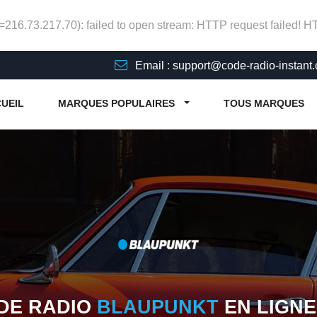
p=216.73.217.70): failed to open stream: HTTP request failed! 
Email : support@code-radio-instant
UEIL
MARQUES POPULAIRES
TOUS MARQUES
DE RADIO
BLAUPUNKT
EN LIGN