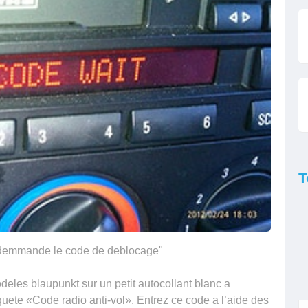
T
 demmande le code de deblocage"
eles blaupunkt sur un petit autocollant blanc a
tiquete «Code radio anti-vol». Entrez ce code a l’aide des