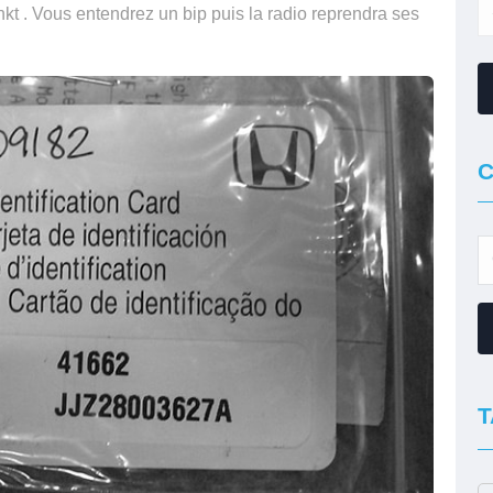
kt . Vous entendrez un bip puis la radio reprendra ses
C
T