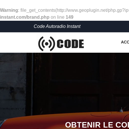
Warning
: file_get_contents(http://www.geoplugin.net/php.gp?i
instant.com/brand.php
on line
149
Code Autoradio Instant
ACC
OBTENIR LE CO