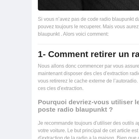
Si vous n’avez pas de code radio blaupunkt da
pouvez toujours le recuperer. Mais vous aurez
blaupunkt . Alors voici comment:
1- Comment retirer un r
Nous allons donc commencer par vous assurer 
maintenant disposer
des cles d'extraction radi
vous retirerez le cache externe de l’autoradio
ces cles d'extraction.
Pourquoi devriez-vous utiliser le
poste radio blaupunkt ?
Je recommande toujours d'utiliser des outils a
votre voiture. Le but principal de cet article e
d'extraction de la radio a la maison. Bien que 