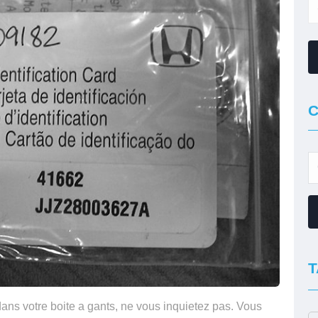
C
T
dans votre boite a gants, ne vous inquietez pas. Vous