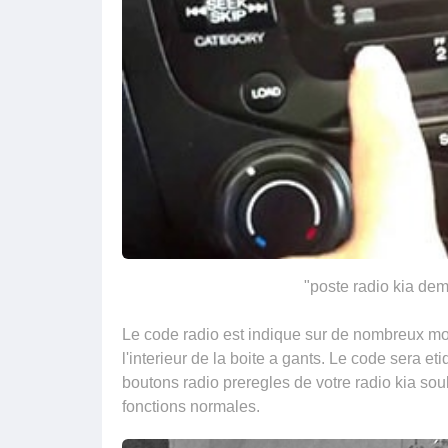
"poste radio kia de
Le code radio est indique sur de nombreux mod
l'interieur de la boite a gants. Le code sera e
boutons radio preregles de votre radio kia sou
fonctions normales.