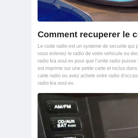
Comment recuperer le c
Le code radio est un systeme de securite qui p
vous enlevez le radio de votre vehicule ou dec
radio kia soul ev pour que l'unite radio puisse
est imprime sur une petite carte et inclus dan
carte radio ou avez achete votre radio d'occa
radio kia soul ev.