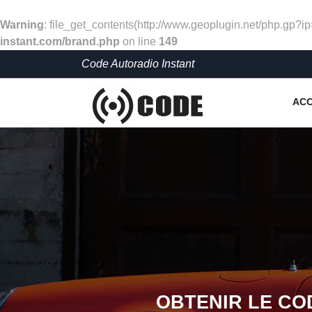
Warning
: file_get_contents(http://www.geoplugin.net/php.gp?i
instant.com/brand.php
on line
149
Code Autoradio Instant
ACC
OBTENIR LE CO