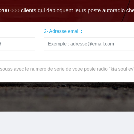
 200.000 clients qui debloquent leurs poste autoradio ch
2- Adresse email :
souss avec le numero de serie de votre poste radio "kia soul ev"