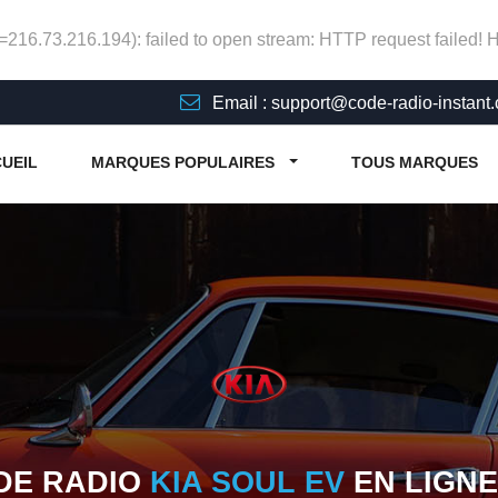
p=216.73.216.194): failed to open stream: HTTP request failed!
Email : support@code-radio-instant
UEIL
MARQUES POPULAIRES
TOUS MARQUES
DE RADIO
KIA SOUL EV
EN LIGNE