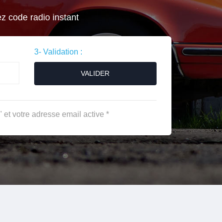
ez code radio instant
3- Validation :
VALIDER
 et votre adresse email active *