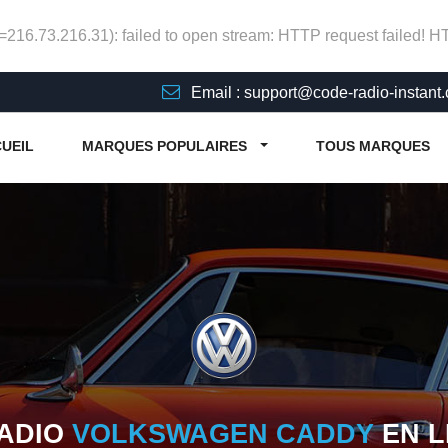
p=216.73.216.31): failed to open stream: HTTP request failed! 
Email : support@code-radio-instant
UEIL
MARQUES POPULAIRES
TOUS MARQUES
RADIO
VOLKSWAGEN CADDY
EN L