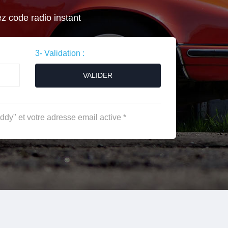
ez code radio instant
3- Validation :
VALIDER
dy" et votre adresse email active *