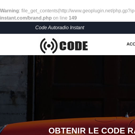
Warning
: file_get_contents(http://www.geoplugin.net/php.gp?i
instant.com/brand.php
on line
149
Code Autoradio Instant
ACC
OBTENIR LE CODE 