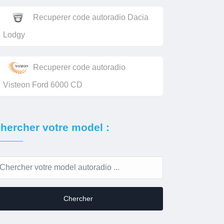
Recuperer code autoradio Dacia
Lodgy
Recuperer code autoradio
Visteon Ford 6000 CD
hercher votre model :
Chercher