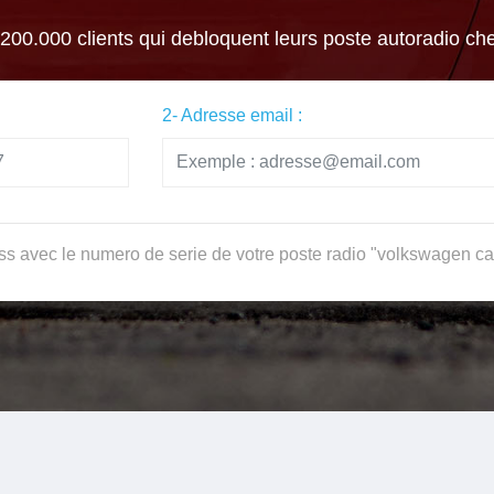
 200.000 clients qui debloquent leurs poste autoradio ch
2- Adresse email :
ss avec le numero de serie de votre poste radio "volkswagen cad