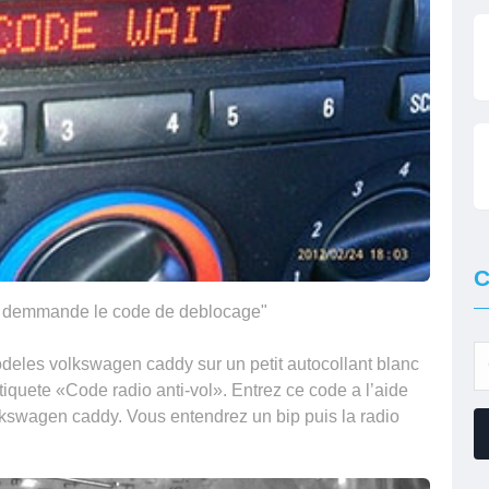
C
n demmande le code de deblocage"
deles volkswagen caddy sur un petit autocollant blanc
 etiquete «Code radio anti-vol». Entrez ce code a l’aide
lkswagen caddy. Vous entendrez un bip puis la radio